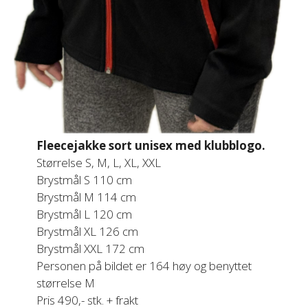
Fleecejakke sort unisex med klubblogo.
Størrelse S, M, L, XL, XXL
Brystmål S 110 cm
Brystmål M 114 cm
Brystmål L 120 cm
Brystmål XL 126 cm
Brystmål XXL 172 cm
Personen på bildet er 164 høy og benyttet
størrelse M
Pris 490,- stk. + frakt