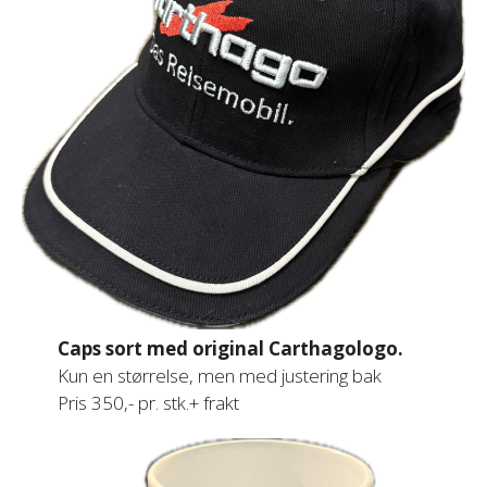
Caps
sort
med original Carthagologo.
Kun en størrelse, men med justering bak
Pris 350,- pr. stk.+ frakt