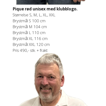
Pique rød unisex med klubblogo.
Størrelse S, M, L, XL, XXL
Brystmål S 100 cm
Brystmål M 104 cm
Brystmål L 110 cm
Brystmål XL 116 cm
Brystmål XXL 120 cm
Pris 490,- stk. + frakt