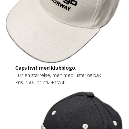
Caps hvit med klubblogo.
Kun en størrelse, men med justering bak
Pris 250,- pr. stk. + frakt