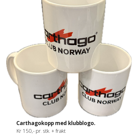
Carthagokopp med klubblogo.
Kr 150,- pr. stk. + frakt