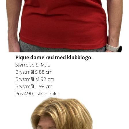
Pique dame rød med klubblogo.
Størrelse S, M, L
Brystmål S 88 cm
Brystmål M 92 cm
Brystmål L 98 cm
Pris 490,- stk. + frakt