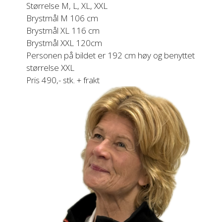
Størrelse M, L, XL, XXL
Brystmål M 106 cm
Brystmål XL 116 cm
Brystmål XXL 120cm
Personen på bildet er 192 cm høy og benyttet
størrelse XXL
Pris 490,- stk. + frakt