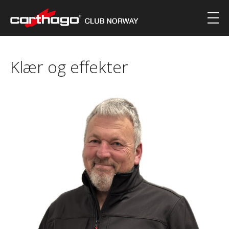
Klær og effekter