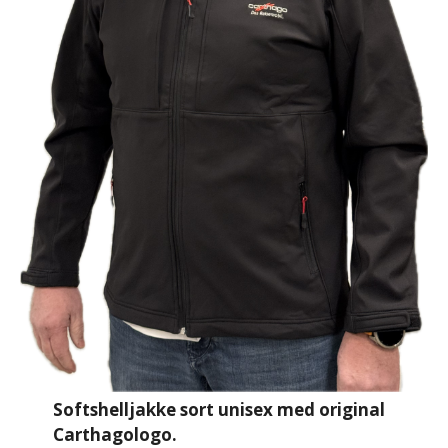
Softshelljakke sort unisex med original
Carthagologo.